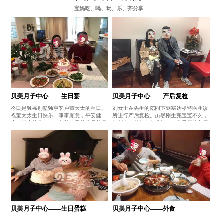
宝妈吃、喝、玩、乐、齐分享
贝美月子中心——生日宴
贝美月子中心——产后复检
今日是独栋别墅独享客户董太太的生日。
刘女士在先生的陪同下到塞达格特医生诊
祝董太太生日快乐，事事顺意，平安健
所进行产后复检。虽然刚生完宝宝不久，
康，越来越美。——赴美生子首选贝美月
但刘女士的状态非常好，一家子颜值都很
子中心
高哦。——赴美生子首选贝美月子中心
贝美月子中心——生日蛋糕
贝美月子中心——外食