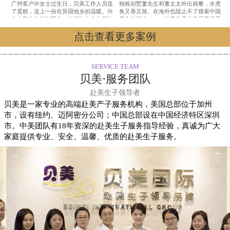
广州客户许女士过生日，贝美工作人员送
独栋别墅董先生和董太太外出就餐，水煮
了蛋糕，送上一份在异国他乡的温暖。许
鱼又香又辣。在海外也阻止不了搜索中国
女士和先生特别开心，也祝许女士生日快
美食的脚步。——赴美生子首选贝美月子
乐。——赴美生子首选贝美月子中心
中心
点击查看更多案例
SERVICE TEAM
贝美·服务团队
赴美生子领导者
贝美是一家专业的高端赴美产子服务机构，美国总部位于加州
市，设有纽约、迈阿密分公司；中国总部设在中国经济特区深圳
市。中美团队有18年资深的赴美生子服务指导经验，真诚为广大
家庭提供专业、安全、温馨、优质的赴美生子服务。