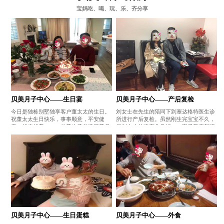
宝妈吃、喝、玩、乐、齐分享
贝美月子中心——生日宴
贝美月子中心——产后复检
今日是独栋别墅独享客户董太太的生日。
刘女士在先生的陪同下到塞达格特医生诊
祝董太太生日快乐，事事顺意，平安健
所进行产后复检。虽然刚生完宝宝不久，
康，越来越美。——赴美生子首选贝美月
但刘女士的状态非常好，一家子颜值都很
子中心
高哦。——赴美生子首选贝美月子中心
贝美月子中心——生日蛋糕
贝美月子中心——外食