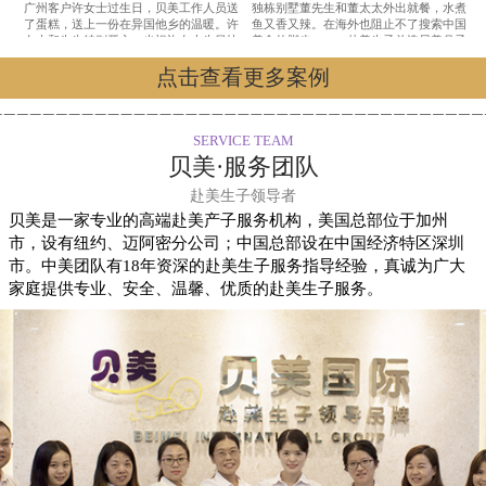
广州客户许女士过生日，贝美工作人员送
独栋别墅董先生和董太太外出就餐，水煮
了蛋糕，送上一份在异国他乡的温暖。许
鱼又香又辣。在海外也阻止不了搜索中国
女士和先生特别开心，也祝许女士生日快
美食的脚步。——赴美生子首选贝美月子
乐。——赴美生子首选贝美月子中心
中心
点击查看更多案例
SERVICE TEAM
贝美·服务团队
赴美生子领导者
贝美是一家专业的高端赴美产子服务机构，美国总部位于加州
市，设有纽约、迈阿密分公司；中国总部设在中国经济特区深圳
市。中美团队有18年资深的赴美生子服务指导经验，真诚为广大
家庭提供专业、安全、温馨、优质的赴美生子服务。