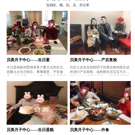
宝妈吃、喝、玩、乐、齐分享
贝美月子中心——生日宴
贝美月子中心——产后复检
今日是独栋别墅独享客户董太太的生日。
刘女士在先生的陪同下到塞达格特医生诊
祝董太太生日快乐，事事顺意，平安健
所进行产后复检。虽然刚生完宝宝不久，
康，越来越美。——赴美生子首选贝美月
但刘女士的状态非常好，一家子颜值都很
子中心
高哦。——赴美生子首选贝美月子中心
贝美月子中心——生日蛋糕
贝美月子中心——外食