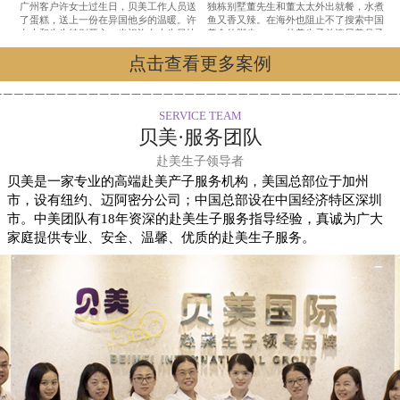
广州客户许女士过生日，贝美工作人员送
独栋别墅董先生和董太太外出就餐，水煮
了蛋糕，送上一份在异国他乡的温暖。许
鱼又香又辣。在海外也阻止不了搜索中国
女士和先生特别开心，也祝许女士生日快
美食的脚步。——赴美生子首选贝美月子
乐。——赴美生子首选贝美月子中心
中心
点击查看更多案例
SERVICE TEAM
贝美·服务团队
赴美生子领导者
贝美是一家专业的高端赴美产子服务机构，美国总部位于加州
市，设有纽约、迈阿密分公司；中国总部设在中国经济特区深圳
市。中美团队有18年资深的赴美生子服务指导经验，真诚为广大
家庭提供专业、安全、温馨、优质的赴美生子服务。