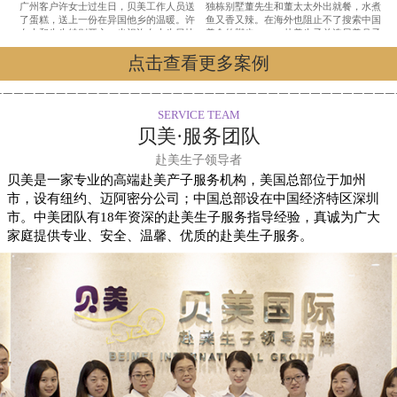
广州客户许女士过生日，贝美工作人员送
独栋别墅董先生和董太太外出就餐，水煮
了蛋糕，送上一份在异国他乡的温暖。许
鱼又香又辣。在海外也阻止不了搜索中国
女士和先生特别开心，也祝许女士生日快
美食的脚步。——赴美生子首选贝美月子
乐。——赴美生子首选贝美月子中心
中心
点击查看更多案例
SERVICE TEAM
贝美·服务团队
赴美生子领导者
贝美是一家专业的高端赴美产子服务机构，美国总部位于加州
市，设有纽约、迈阿密分公司；中国总部设在中国经济特区深圳
市。中美团队有18年资深的赴美生子服务指导经验，真诚为广大
家庭提供专业、安全、温馨、优质的赴美生子服务。