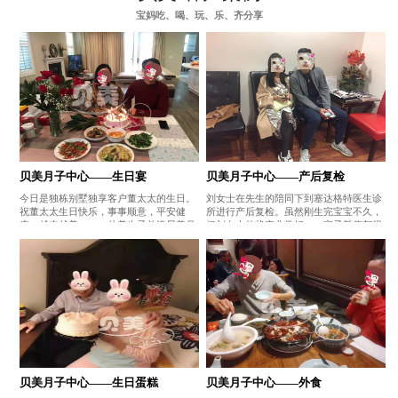
宝妈吃、喝、玩、乐、齐分享
贝美月子中心——生日宴
贝美月子中心——产后复检
今日是独栋别墅独享客户董太太的生日。
刘女士在先生的陪同下到塞达格特医生诊
祝董太太生日快乐，事事顺意，平安健
所进行产后复检。虽然刚生完宝宝不久，
康，越来越美。——赴美生子首选贝美月
但刘女士的状态非常好，一家子颜值都很
子中心
高哦。——赴美生子首选贝美月子中心
贝美月子中心——生日蛋糕
贝美月子中心——外食