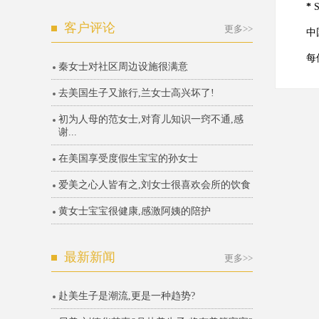
*
客户评论
更多>>
中国团
每位签
秦女士对社区周边设施很满意
去美国生子又旅行,兰女士高兴坏了!
初为人母的范女士,对育儿知识一窍不通,感
谢...
在美国享受度假生宝宝的孙女士
爱美之心人皆有之,刘女士很喜欢会所的饮食
黄女士宝宝很健康,感激阿姨的陪护
最新新闻
更多>>
赴美生子是潮流,更是一种趋势?