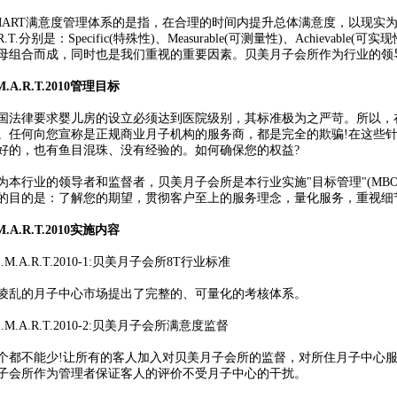
RT满意度管理体系的是指，在合理的时间内提升总体满意度，以现实为
.R.T.分别是：Specific(特殊性)、Measurable(可测量性)、Achievable(可
母组合而成，同时也是我们重视的重要因素。贝美月子会所作为行业的领导者与
A.R.T.2010管理目标
律要求婴儿房的设立必须达到医院级别，其标准极为之严苛。所以，在
。任何向您宣称是正规商业月子机构的服务商，都是完全的欺骗!在这些
好的，也有鱼目混珠、没有经验的。如何确保您的权益?
行业的领导者和监督者，贝美月子会所是本行业实施"目标管理"(MBO)的管理
的目的是：了解您的期望，贯彻客户至上的服务理念，量化服务，重视细
A.R.T.2010实施内容
S.M.A.R.T.2010-1:贝美月子会所8T行业标准
的月子中心市场提出了完整的、可量化的考核体系。
S.M.A.R.T.2010-2:贝美月子会所满意度监督
不能少!让所有的客人加入对贝美月子会所的监督，对所住月子中心服
子会所作为管理者保证客人的评价不受月子中心的干扰。