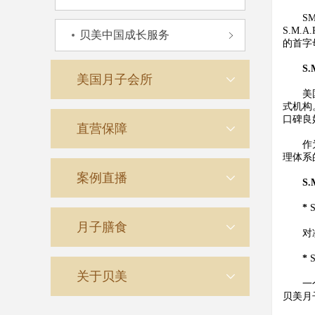
SMA
S.M.A
贝美中国成长服务
的首字
S.M.
美国月子会所
美国法
式机构
口碑良
直营保障
作为本
理体系
案例直播
S.M.
*
月子膳食
对凌乱
*
关于贝美
一个都
贝美月