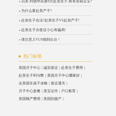
贝美:刘德华其妻8月赴美生子,将有美籍宝宝?
为什么要赴美产子?
赴加生子合法?赴美生子VS赴加产子!
赴美生子办签证小心有骗局!
请注意,EVUS细则出台 !
热门标签
美国月子中心
诚实签证
赴美生子费用
赴美生子利与弊
美国月子中心哪家好
去美国生孩子攻略
签证通关
月子中心套餐
美宝证件
户口教育
美国顺产费用
美国剖腹产