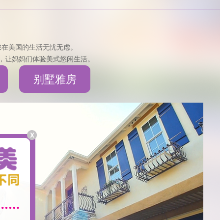
您在美国的生活无忧无虑。
，让妈妈们体验美式悠闲生活。
别墅雅房