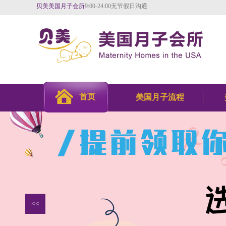
贝美美国月子会所
9:00-24:00无节假日沟通
首页
美国月子流程